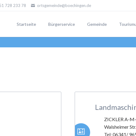
51 728 233 78
ortsgemeinde@boechingen.de
Startseite
Bürgerservice
Gemeinde
Tourism
Stolper
Künstle
Landmaschin
ZICKLER A-M
Walsheimer Str
Tel: 06341/ 96