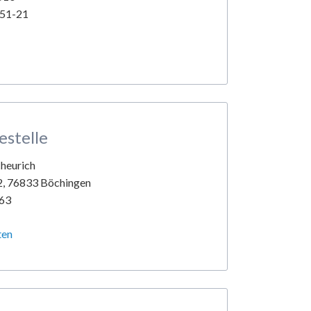
651-21
stelle
cheurich
12, 76833 Böchingen
863
ten