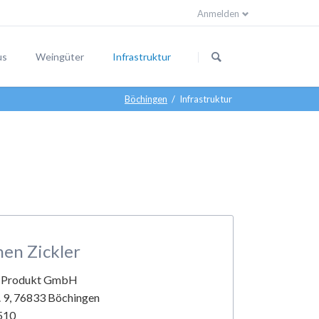
Anmelden
Navigation
überspringen
us
Weingüter
Infrastruktur
Böchingen
Infrastruktur
steine
r am Ort
en Zickler
-Produkt GmbH
. 9, 76833 Böchingen
510