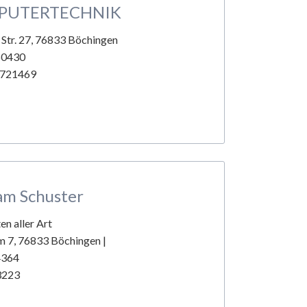
PUTERTECHNIK
Str. 27, 76833 Böchingen
960430
1721469
am Schuster
en aller Art
m 7
, 76833 Böchingen |
64364
3223