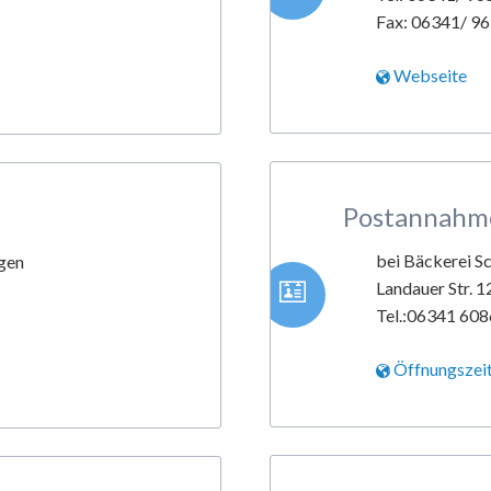
Fax: 06341/ 9
Webseite
Postannahme
bei Bäckerei S
gen
Landauer Str. 
Tel.:06341 60
Öffnungszei